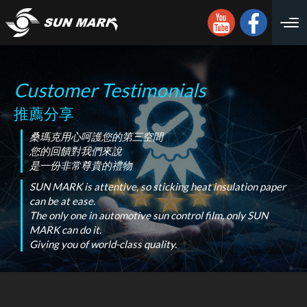
Customer Testimonials
推薦分享
桑瑪克用心呵護您的第三空間
您的回饋對我們來說
是一份非常尊貴的禮物
SUN MARK is attentive, so sticking heat insulation paper
can be at ease.
The only one in automotive sun control film, only SUN
MARK can do it.
Giving you of world-class quality.