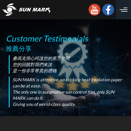
Customer Testimonials
推薦分享
桑瑪克用心呵護您的第三空間
您的回饋對我們來說
是一份非常尊貴的禮物
SUN MARK is attentive, so sticking heat insulation paper
can be at ease.
The only one in automotive sun control film, only SUN
MARK can do it.
Giving you of world-class quality.