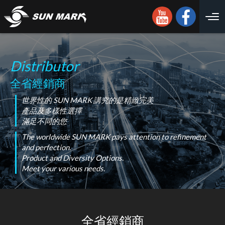
Distributor
全省經銷商
世界性的 SUN MARK 講究的是精緻完美
產品及多樣性選擇
滿足不同的您
The worldwide SUN MARK pays attention to refinement
and perfection.
Product and Diversity Options.
Meet your various needs.
全省經銷商