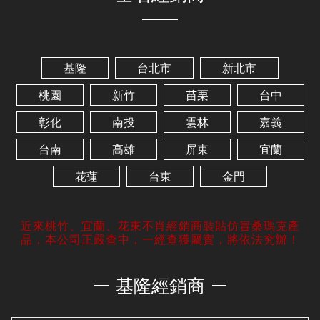
基隆
台北市
新北市
桃園
新竹
苗栗
台中
彰化
南投
雲林
嘉義
台南
高雄
屏東
宜蘭
花蓮
台東
金門
近來桃竹、宜蘭、花東不肖經銷商裝貼仿冒桑瑪克產
品，本公司正嚴查中，一經查獲屬實，將依法究辦！
基隆經銷商