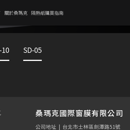
商
關於桑瑪克
隔熱紙購買指南
IR %
80%
-10
SD-05
UV %
99%
低內反光
透光率
20
%
桑瑪克國際窗膜有限公司
克
公司地址
|
台北市士林區劍潭路51號