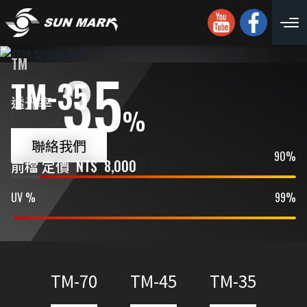
TM
35
TM-35
透光率
%
聯絡我們
IR %
90%
前檔 定價
NT$
8,000
UV %
99%
TM-70
TM-45
TM-35