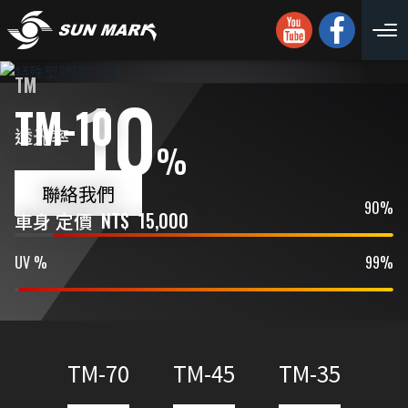
TM
10
TM-10
透光率
%
聯絡我們
IR %
90%
車身 定價
NT$
15,000
UV %
99%
TM-70
TM-45
TM-35