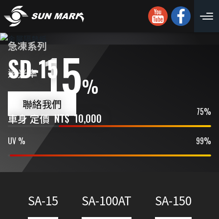
急凍系列
15
SD-15
透光率
%
聯絡我們
IR %
75%
車身 定價
NT$
10,000
UV %
99%
SA-15
SA-100AT
SA-150