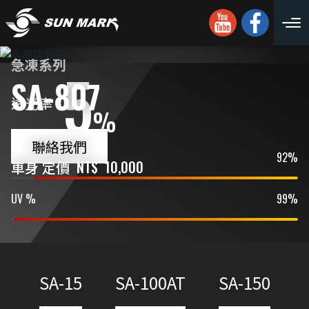
急凍系列
5
SA-807
透光率
%
聯絡我們
IR %
92%
車身 定價
NT$
10,000
UV %
99%
SA-15
SA-100AT
SA-150