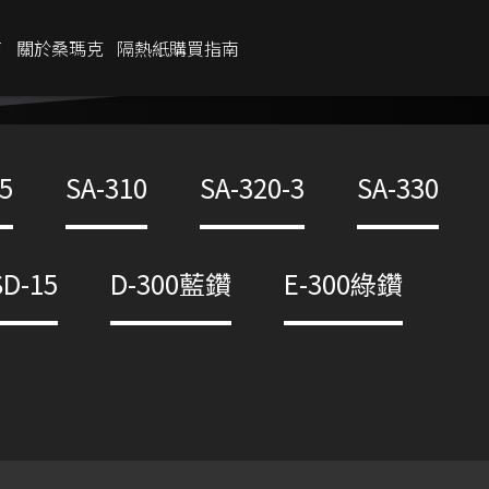
商
關於桑瑪克
隔熱紙購買指南
IR %
80%
5
SA-310
SA-320-3
SA-330
UV %
99%
透光率
SD-15
D-300藍鑽
E-300綠鑽
25
%